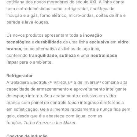
cotidiana dos novos moradores do século XXI. A linha conta
com eletrodomésticos como: refrigerador,
cooktops
de
indução e a gás, forno elétrico, micro-ondas, coifas de ilha e
parede e lava-louças.
Os novos produtos apresentam toda a
inovação
tecnológica
e
durabilidade
de uma linha
exclusiva
em
vidro
branco
, como alternativa às linhas de aço inox,
conferindo
tranquilidade
,
sutileza
e uma
neutralidade
ímpar
para o ambiente.
Refrigerador
A Geladeira Electrolux® Vitreous® Side Inverse® combina alta
capacidade de armazenamento e aproveitamento inteligente
do espaço interno. Seu acabamento exclusivo em vidro
branco com painel de controle
touch
integrado é referência
em sofisticação. Gela alimentos rapidamente e nunca fica sem
gelo, desde que é a abasteça com água, com as
funções
Turbo Freezer
e
Ice Maker
.
Cooktop de Indução