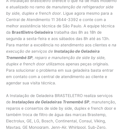
A Instalação BrastEletro oferece o que há de mais moderno
e atualizado no ramo de
manutenção de refrigerador side
by side, duplex e french door
. Ligue agora mesmo para a
Central de Atendimento 11 3644-3392 e conte com a
melhor assistência técnica de São Paulo. A equipe técnica
da
BrastEletro Geladeira
trabalha das 8h as 18h de
segunda a sexta-feira e aos sábados das 8h até as 13h.
Para manter a excelência no atendimento aos clientes e
na
execução de serviços de
Instalação de Geladeira
Tremembé SP
, reparo e manutenção de side by side,
duplex e french door
utilizamos apenas peças originais.
Para solucionar o problema em sua geladeira basta entrar
em contato com a central de atendimento ao cliente e
agendar sua visita técnica.
A Instalação de Geladeira BRASTELETRO realiza serviços
de
Instalações de Geladeiras Tremembé SP
, manutenção,
reparos e consertos de side by side, duplex e french door e
também troca de filtro de água das marcas Brastemp,
Electrolux, GE, LG, Bosch, Continental, Consul, Viking,
Maytag, GE Monogram, Jenn-Air, Whirlpool, Sub-Zero,