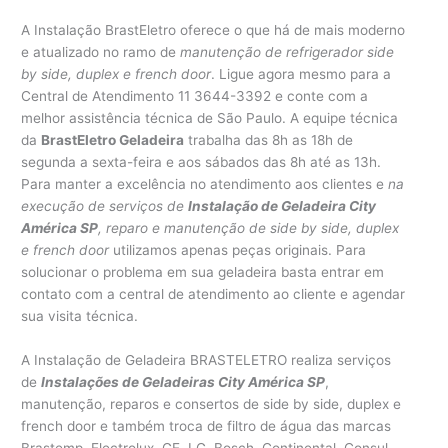
A Instalação BrastEletro oferece o que há de mais moderno
e atualizado no ramo de
manutenção de refrigerador side
by side, duplex e french door
. Ligue agora mesmo para a
Central de Atendimento 11 3644-3392 e conte com a
melhor assistência técnica de São Paulo. A equipe técnica
da
BrastEletro Geladeira
trabalha das 8h as 18h de
segunda a sexta-feira e aos sábados das 8h até as 13h.
Para manter a excelência no atendimento aos clientes e
na
execução de serviços de
Instalação de Geladeira City
América SP
, reparo e manutenção de side by side, duplex
e french door
utilizamos apenas peças originais. Para
solucionar o problema em sua geladeira basta entrar em
contato com a central de atendimento ao cliente e agendar
sua visita técnica.
A Instalação de Geladeira BRASTELETRO realiza serviços
de
Instalações de Geladeiras City América SP
,
manutenção, reparos e consertos de side by side, duplex e
french door e também troca de filtro de água das marcas
Brastemp, Electrolux, GE, LG, Bosch, Continental, Consul,