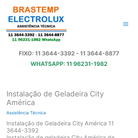
Ir
para
o
conteúdo
FIXO: 11 3644-3392 - 11 3644-8877
WHATSAPP: 11 96231-1982
Instalação de Geladeira City
América
Assistência Técnica
Instalação de Geladeira City América 11
3644-3392
Instalação de geladeira City América de