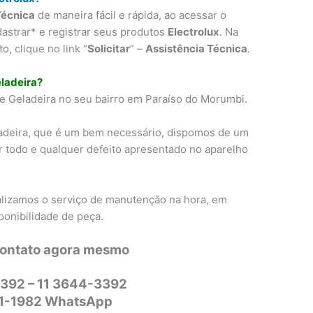
Técnica
de maneira fácil e rápida, ao acessar o
dastrar* e registrar seus produtos
Electrolux
. Na
, clique no link “
Solicitar
” –
Assistência Técnica
.
ladeira?
 Geladeira no seu bairro em Paraíso do Morumbi.
adeira, que é um bem necessário, dispomos de um
r todo e qualquer defeito apresentado no aparelho
alizamos o serviço de manutenção na hora, em
ponibilidade de peça.
contato agora mesmo
392 – 11 3644-3392
31-1982 WhatsApp