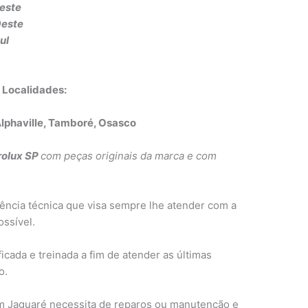
este
Oeste
ul
o
s Localidades:
Alphaville, Tamboré, Osasco
rolux SP
com peças originais da marca e com
ncia técnica que visa sempre lhe atender com a
ssível.
cada e treinada a fim de atender as últimas
o.
em Jaguaré necessita de reparos ou manutenção e