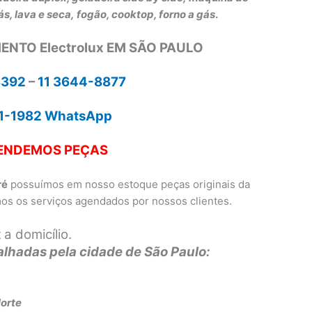
ás, lava e seca,
fogão, cooktop, forno a gás
.
ENTO Electrolux EM SÃO PAULO
3392
–
11 3644-8877
31-1982 WhatsApp
ENDEMOS PEÇAS
ré
possuímos em nosso estoque peças originais da
mos os serviços agendados por nossos clientes.
x
a domicílio.
lhadas pela cidade de São Paulo:
Norte