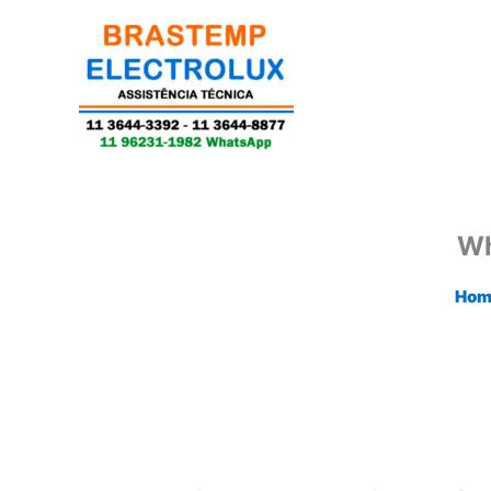
Ir
para
o
conteúdo
Wh
Hom