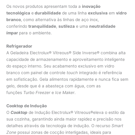
Os novos produtos apresentam toda a
inovação
tecnológica
e
durabilidade
de uma linha
exclusiva
em
vidro
branco
, como alternativa às linhas de aço inox,
conferindo
tranquilidade
,
sutileza
e uma
neutralidade
ímpar
para o ambiente.
Refrigerador
A Geladeira Electrolux® Vitreous® Side Inverse® combina alta
capacidade de armazenamento e aproveitamento inteligente
do espaço interno. Seu acabamento exclusivo em vidro
branco com painel de controle
touch
integrado é referência
em sofisticação. Gela alimentos rapidamente e nunca fica sem
gelo, desde que é a abasteça com água, com as
funções
Turbo Freezer
e
Ice Maker
.
Cooktop de Indução
O
Cooktop
de Indução Electrolux® Vitreous®eleva o estilo da
sua cozinha, garantindo ainda maior rapidez e precisão nos
detalhes através da tecnologia de indução. O recurso
Smart
Zone
possui zonas de cocção interligadas, ideais para