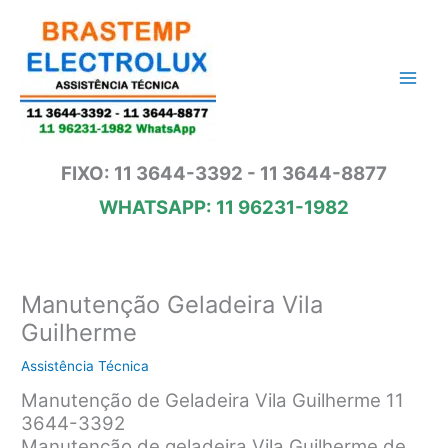
Ir
para
o
conteúdo
FIXO: 11 3644-3392 - 11 3644-8877
WHATSAPP: 11 96231-1982
Manutenção Geladeira Vila
Guilherme
Assistência Técnica
Manutenção de Geladeira Vila Guilherme 11
3644-3392
Manutenção de geladeira Vila Guilherme de