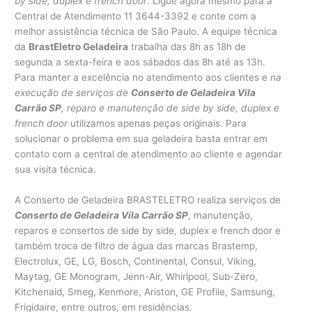
by side, duplex e french door
. Ligue agora mesmo para a
Central de Atendimento 11 3644-3392 e conte com a
melhor assistência técnica de São Paulo. A equipe técnica
da
BrastEletro Geladeira
trabalha das 8h as 18h de
segunda a sexta-feira e aos sábados das 8h até as 13h.
Para manter a excelência no atendimento aos clientes e
na
execução de serviços de
Conserto de Geladeira Vila
Carrão SP
, reparo e manutenção de side by side, duplex e
french door
utilizamos apenas peças originais. Para
solucionar o problema em sua geladeira basta entrar em
contato com a central de atendimento ao cliente e agendar
sua visita técnica.
A Conserto de Geladeira BRASTELETRO realiza serviços de
Conserto de Geladeira Vila Carrão SP
, manutenção,
reparos e consertos de side by side, duplex e french door e
também troca de filtro de água das marcas Brastemp,
Electrolux, GE, LG, Bosch, Continental, Consul, Viking,
Maytag, GE Monogram, Jenn-Air, Whirlpool, Sub-Zero,
Kitchenaid, Smeg, Kenmore, Ariston, GE Profile, Samsung,
Frigidaire, entre outros, em residências.