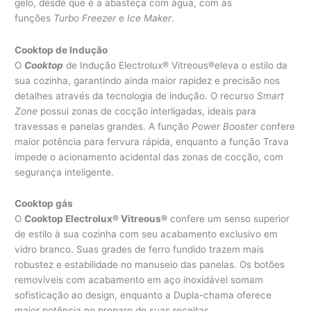
gelo, desde que é a abasteça com água, com as
funções
Turbo Freezer
e
Ice Maker
.
Cooktop de Indução
O
Cooktop
de Indução Electrolux® Vitreous®eleva o estilo da
sua cozinha, garantindo ainda maior rapidez e precisão nos
detalhes através da tecnologia de indução. O recurso
Smart
Zone
possui zonas de cocção interligadas, ideais para
travessas e panelas grandes. A função
Power Booster
confere
maior potência para fervura rápida, enquanto a função Trava
impede o acionamento acidental das zonas de cocção, com
segurança inteligente.
Cooktop gás
O
Cooktop Electrolux® Vitreous®
confere um senso superior
de estilo à sua cozinha com seu acabamento exclusivo em
vidro branco. Suas grades de ferro fundido trazem mais
robustez e estabilidade no manuseio das panelas. Os botões
removíveis com acabamento em aço inoxidável somam
sofisticação ao design, enquanto a Dupla-chama oferece
maior potência no preparo de suas receitas.