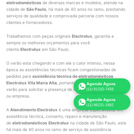
eletrodomésticos
de diversas marcas e modelos, atende na
cidade de
São Paulo
, há mais de 40 anos no ramo, prestando
serviços de qualidade e comprovada parceria com nossos
clientes e fornecedores.
Trabalhamos com peças originais
Electrolux
, garantia e
sempre os melhores orçamentos para você
cliente
Electrolux
em São Paulo.
O verão esta chegando e com ele o calor intenso, nessa
época as assistências técnicas ficam congestionadas de
pedidos para
assistência técnica de eletrodomésticos
Electrolux Vila Maria Alta
, portanto não espere chegar o
Agende Agora
verão para solicitar a presença de um técnico a sua residência
(11) 91332-7456
ou empresa.
Agende Agora
(11) 96231-1982
A
Atendimento Electrolux
é uma empresa especializada em
assistência técnica, conserto, reparo e manutenção
de
eletrodomésticos
Electrolux
na cidade de São Paulo, esta
há mais de 40 anos no ramo de serviço de assistência